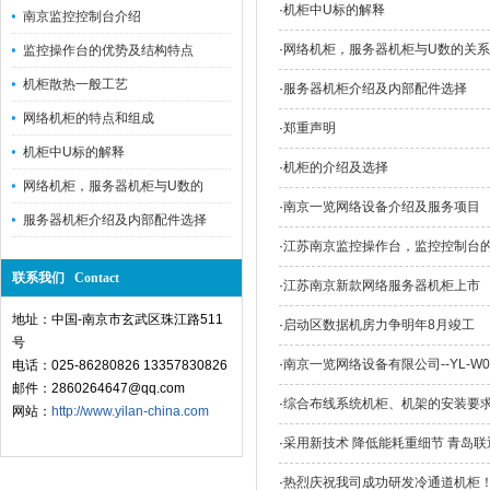
·
机柜中U标的解释
南京监控控制台介绍
·
网络机柜，服务器机柜与U数的关系
监控操作台的优势及结构特点
机柜散热一般工艺
·
服务器机柜介绍及内部配件选择
网络机柜的特点和组成
·
郑重声明
机柜中U标的解释
·
机柜的介绍及选择
网络机柜，服务器机柜与U数的
·
南京一览网络设备介绍及服务项目
服务器机柜介绍及内部配件选择
·
江苏南京监控操作台，监控控制台
联系我们 Contact
·
江苏南京新款网络服务器机柜上市
地址：中国-南京市玄武区珠江路511
·
启动区数据机房力争明年8月竣工
号
·
南京一览网络设备有限公司--YL-W
电话：025-86280826 13357830826
邮件：2860264647@qq.com
·
综合布线系统机柜、机架的安装要
网站：
http://www.yilan-china.com
·
采用新技术 降低能耗重细节 青岛联
·
热烈庆祝我司成功研发冷通道机柜